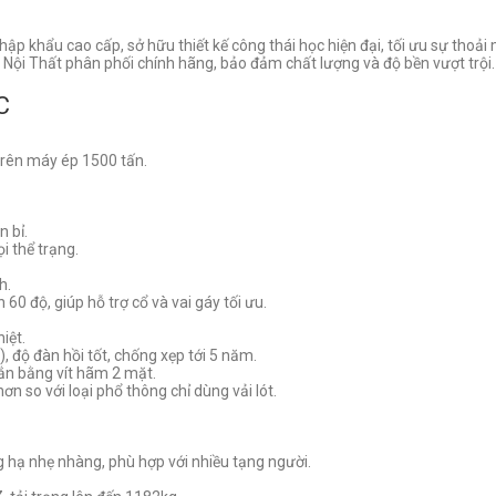
 khẩu cao cấp, sở hữu thiết kế công thái học hiện đại, tối ưu sự thoải 
 Nội Thất phân phối chính hãng, bảo đảm chất lượng và độ bền vượt trội.
C
trên máy ép 1500 tấn.
n bỉ.
i thể trạng.
h.
0 độ, giúp hỗ trợ cổ và vai gáy tối ưu.
iệt.
độ đàn hồi tốt, chống xẹp tới 5 năm.
ắn bằng vít hãm 2 mặt.
 so với loại phổ thông chỉ dùng vải lót.
hạ nhẹ nhàng, phù hợp với nhiều tạng người.