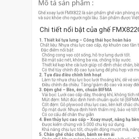
Mô tả sản phẩm :
Ghế xoay lưới FMX822 là sản phẩm ghế văn phòng nhập
và sức khỏe cho người ngồi lâu. Sản phẩm được Việt
Chi tiết nổi bật của ghế FMX822
1. Thiết kế tựa lưng – Công thái học hoàn hảo
Chất liệu: Nhựa chịu lực cao cấp, ép khuôn cao tần 
Đặc điểm nổi bật:
Chống cong vẹo cột sống, hỗ trợ lưng dưới tốt.
Bề mặt sắc nét, không ba via, chống trầy xước.
Thiết kế kẹp khe cài lưới giúp cố định chắc chắn, bề
Có thể tùy chỉnh độ cao tựa lưng để phù hợp với mọ
2. Tựa đầu điều chỉnh linh hoạt
Làm từ nhựa chịu lực bọc lưới thoáng khí, dễ vệ sin
Điều chỉnh đa chiều: Tăng/giảm độ cao và xoay đến 6
3. Đệm ghế – Bền, êm, chuẩn BIFMA
Vải bọc: Lưới cao cấp dày, thoáng khí, không tích nh
Mút đệm: Mút đúc định hình chuẩn quốc tế (BIFMA), 
Cốt đệm: Gỗ plywood chịu lực cao, liên kết chắc ch
Ốp mặt dưới: Nhựa định hình thẩm mỹ, bảo vệ tốt hơn
Có cơ cấu để chân thư giãn
4. Ben thủy lực cao cấp – Xoay mượt, nâng hạ bền
Được kiểm chứng với 5.000 chu kỳ sử dụng.
Khả năng chịu lực tốt, chuyển động mượt mà, nâng 
5. Chân ghế chắc chắn, bánh xe êm ái