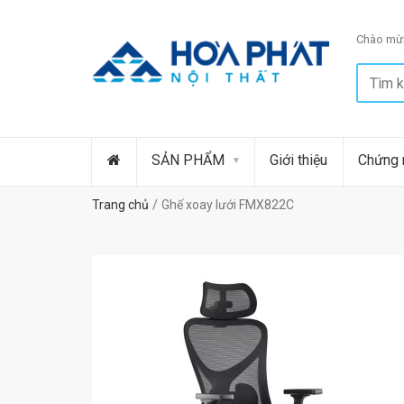
Chào mừn
SẢN PHẨM
Giới thiệu
Chứng 
Trang chủ
Ghế xoay lưới FMX822C