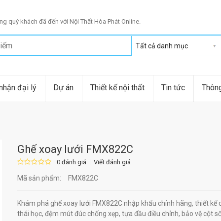
g quý khách đã đến với Nội Thất Hòa Phát Online.
nhận đại lý
Dự án
Thiết kế nội thất
Tin tức
Thông
Ghế xoay lưới FMX822C
0 đánh giá
Viết đánh giá
Mã sản phẩm:
FMX822C
Khám phá ghế xoay lưới FMX822C nhập khẩu chính hãng, thiết kế 
thái học, đệm mút đúc chống xẹp, tựa đầu điều chỉnh, bảo vệ cột s