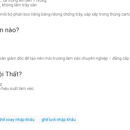
 tải trọng lên đến 1182kg.
 không làm trầy sàn.
ỗi bộ phận bọc riêng bằng nilong chống trầy, sắp xếp trong thùng cart
an nào?
 bàn giám đốc để tạo nên môi trường làm việc chuyên nghiệp – đẳng cấp
ội Thất?
g.
 hiệu suất làm việc.
ghế xoay nhập khẩu
ghế lưới nhập khẩu