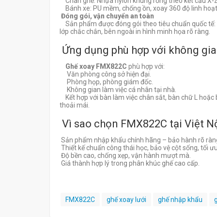
Chân ghế: Nhựa nylon khung rỗng theo kết cấu X-Z,
Bánh xe: PU mềm, chống ồn, xoay 360 độ linh hoạt,
Đóng gói, vận chuyển an toàn
Sản phẩm được đóng gói theo tiêu chuẩn quốc tế: m
lớp chắc chắn, bên ngoài in hình minh họa rõ ràng.
Ứng dụng phù hợp với không gi
Ghế xoay FMX822C
phù hợp với:
Văn phòng công sở hiện đại.
Phòng họp, phòng giám đốc.
Không gian làm việc cá nhân tại nhà.
Kết hợp với bàn làm việc chân sắt, bàn chữ L hoặc
thoải mái.
Vì sao chọn FMX822C tại Việt N
Sản phẩm nhập khẩu chính hãng – bảo hành rõ ràn
Thiết kế chuẩn công thái học, bảo vệ cột sống, tối ưu
Độ bền cao, chống xẹp, vận hành mượt mà.
Giá thành hợp lý trong phân khúc ghế cao cấp.
FMX822C
ghế xoay lưới
ghế nhập khẩu